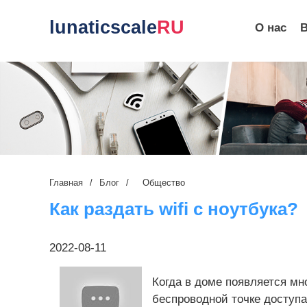
lunaticscale
RU
О нас
Главная
/
Блог
/
Общество
Как раздать wifi с ноутбука?
2022-08-11
Когда в доме появляется мн
беспроводной точке доступа 