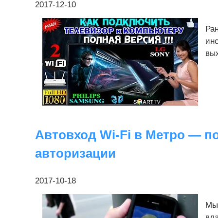
2017-12-10
Ран
инс
вых
Автовход Wi-Fi в Метро — п
авторизации
2017-10-18
Мы
вл