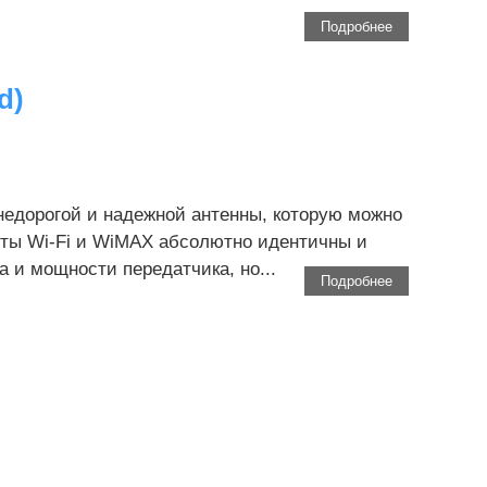
Подробнее
d)
недорогой и надежной антенны, которую можно
ты Wi-Fi и WiMAX абсолютно идентичны и
а и мощности передатчика, но...
Подробнее