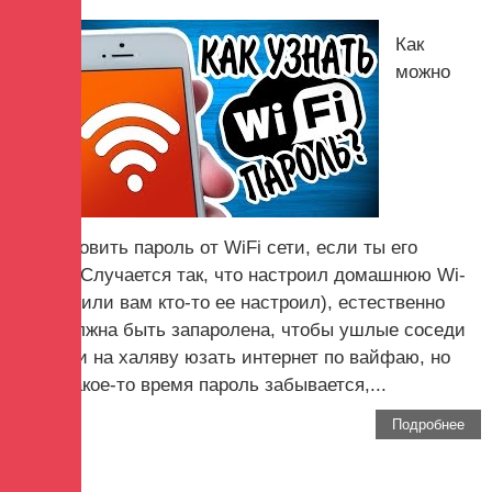
Как
можно
восстановить пароль от WiFi сети, если ты его
забыл? Случается так, что настроил домашнюю Wi-
Fi сеть (или вам кто-то ее настроил), естественно
сеть должна быть запаролена, чтобы ушлые соседи
не могли на халяву юзать интернет по вайфаю, но
через какое-то время пароль забывается,...
Подробнее