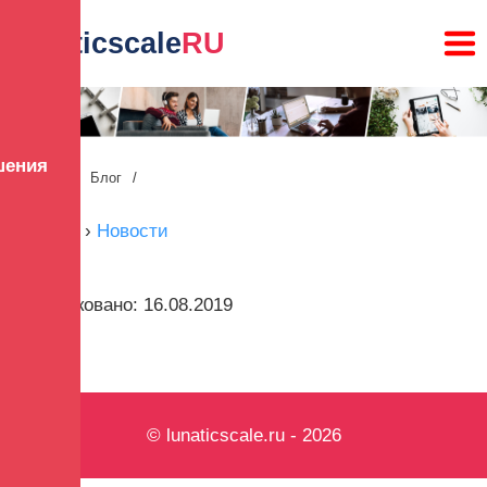
lunaticscale
RU
шения
Главная
/
Блог
/
Главная
›
Новости
Опубликовано: 16.08.2019
© lunaticscale.ru - 2026