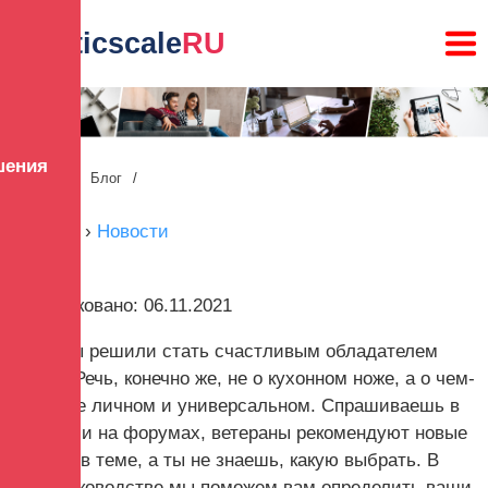
lunaticscale
RU
шения
Главная
/
Блог
/
Главная
›
Новости
Опубликовано: 06.11.2021
Итак, вы решили стать счастливым обладателем
ножа... Речь, конечно же, не о кухонном ноже, а о чем-
то более личном и универсальном. Спрашиваешь в
группах и на форумах, ветераны рекомендуют новые
модели в теме, а ты не знаешь, какую выбрать. В
этом руководстве мы поможем вам определить ваши