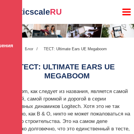
lunaticscale
RU
шения
Главная
/
Блог
/
ТЕСТ: Ultimate Ears UE Megaboom
ТЕСТ: ULTIMATE EARS UE
MEGABOOM
Megaboom, как следует из названия, является самой
большой, самой громкой и дорогой в серии
портативных динамиков Logitech. Хотя это не так
роскошно, как B & O, никто не может пожаловаться на
качество строительства. Это на самом деле
настолько долговечно, что это единственный в тесте,