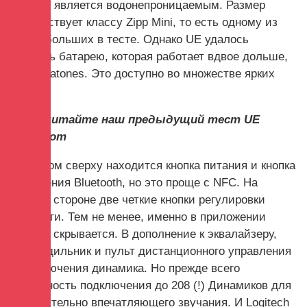
который является водонепроницаемым. Размер
соответствует классу Zipp Mini, то есть одному из
самых больших в тесте. Однако UE удалось
вставить батарею, которая работает вдвое дольше,
чем Libratones. Это доступно во множестве ярких
цветов.
Также читайте наш предыдущий тест UE
Megaboom
За верхом сверху находится кнопка питания и кнопка
сопряжения Bluetooth, но это проще с NFC. На
боковой стороне две четкие кнопки регулировки
громкости. Тем не менее, именно в приложении
веселье скрывается. В дополнение к эквалайзеру,
есть будильник и пульт дистанционного управления
для включения динамика. Но прежде всего
возможность подключения до 208 (!) Динамиков для
действительно впечатляющего звучания. И Logitech