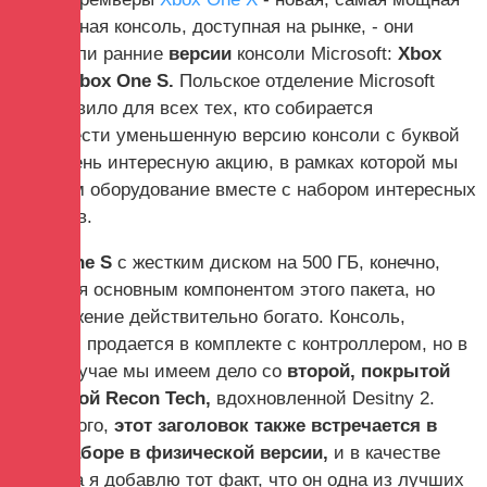
настольная консоль, доступная на рынке, - они
ухудшили ранние
версии
консоли Microsoft:
Xbox
One и Xbox One S.
Польское отделение Microsoft
подготовило для всех тех, кто собирается
приобрести уменьшенную версию консоли с буквой
«S», очень интересную акцию, в рамках которой мы
получим оборудование вместе с набором интересных
гаджетов.
Xbox One S
с жестким диском на 500 ГБ, конечно,
является основным компонентом этого пакета, но
предложение действительно богато. Консоль,
конечно, продается в комплекте с контроллером, но в
этом случае мы имеем дело со
второй, покрытой
текстурой Recon Tech,
вдохновленной Desitny 2.
Более того,
этот заголовок также встречается в
этом наборе в физической версии,
и в качестве
стимула я добавлю тот факт, что он одна из лучших