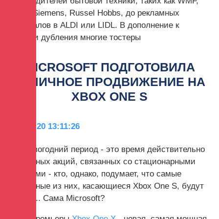
производителей бытовой техники, таких как WMF,
Bosch, Siemens, Russel Hobbs, до рекламных
материалов в ALDI или LIDL. В дополнение к
функции дубления многие тостеры
MICROSOFT ПОДГОТОВИЛА
ОТЛИЧНОЕ ПРОДВИЖЕНИЕ НА
XBOX ONE S
2019-11-20 13:11:26
Предновогодний период - это время действительно
интересных акций, связанных со стационарными
консолями - кто, однако, подумает, что самые
интересные из них, касающиеся Xbox One S, будут
готовы ... Сама Microsoft?
После премьеры
Xbox One X
- новая, самая мощная