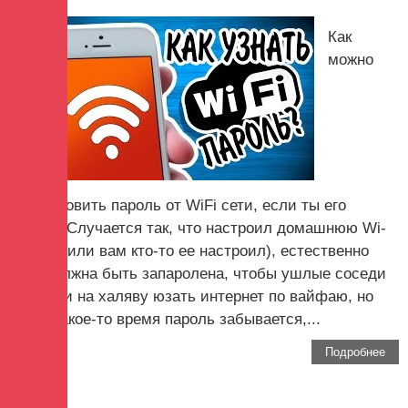
Как
можно
восстановить пароль от WiFi сети, если ты его
забыл? Случается так, что настроил домашнюю Wi-
Fi сеть (или вам кто-то ее настроил), естественно
сеть должна быть запаролена, чтобы ушлые соседи
не могли на халяву юзать интернет по вайфаю, но
через какое-то время пароль забывается,...
Подробнее