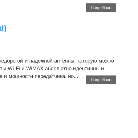
Подробнее
d)
недорогой и надежной антенны, которую можно
ты Wi-Fi и WiMAX абсолютно идентичны и
а и мощности передатчика, но...
Подробнее