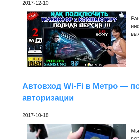
2017-12-10
Ран
инс
вых
Автовход Wi-Fi в Метро — п
авторизации
2017-10-18
Мы
вл