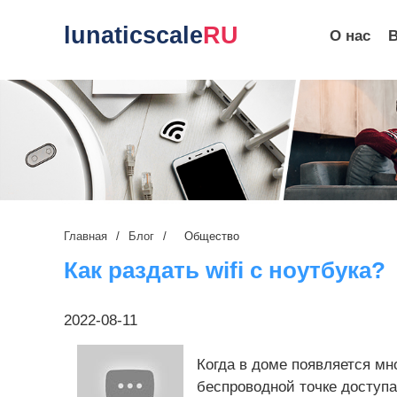
lunaticscale
RU
О нас
Главная
/
Блог
/
Общество
Как раздать wifi с ноутбука?
2022-08-11
Когда в доме появляется мн
беспроводной точке доступа 