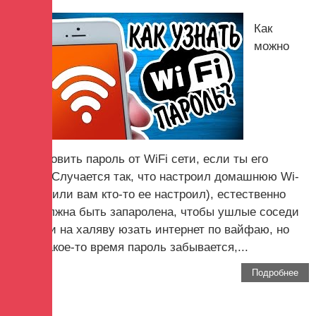
Как
можно
восстановить пароль от WiFi сети, если ты его
забыл? Случается так, что настроил домашнюю Wi-
Fi сеть (или вам кто-то ее настроил), естественно
сеть должна быть запаролена, чтобы ушлые соседи
не могли на халяву юзать интернет по вайфаю, но
через какое-то время пароль забывается,...
Подробнее